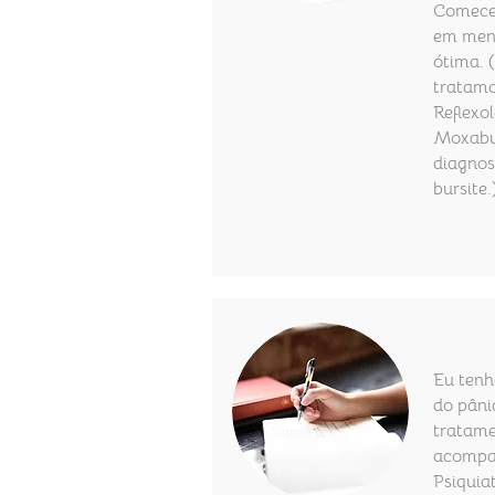
Comecei
em meno
ótima. 
tratamo
Reflexol
Moxabus
diagnost
bursite.
Eu tenh
do pâni
tratame
acompa
Psiquia