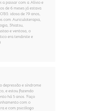
 a passar com a Alívio e
s de 6 meses já estava
(OBS: idosa de 79 anos,
s com Auriculoterapia,
ogia, Shiatsu,
tao e ventosa, o
ico era tendinite e
)
o depressão e síndrome
co, e estou fazendo
nto há 5 anos. Faço
nhamento com o
tra e com psicólogo