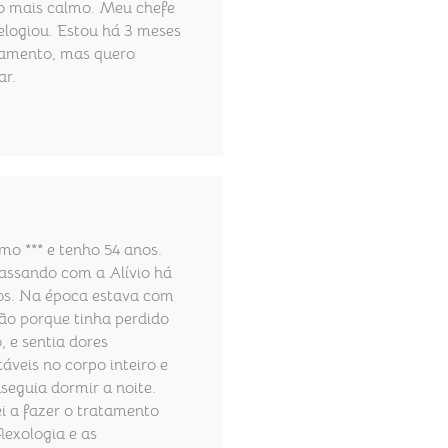
o mais calmo. Meu chefe
elogiou. Estou há 3 meses
amento, mas quero
ar.
o *** e tenho 54 anos.
assando com a Alívio há
os. Na época estava com
ão porque tinha perdido
, e sentia dores
áveis no corpo inteiro e
seguia dormir a noite.
 a fazer o tratamento
lexologia e as