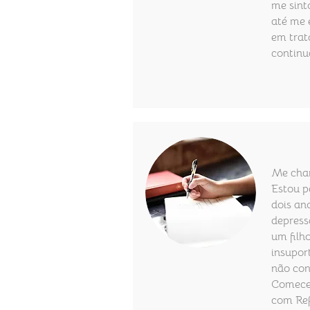
me sint
até me 
em trat
continu
Me cham
Estou p
dois an
depress
um filho
insuport
não con
Comecei
com Ref