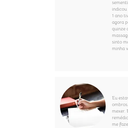
sement
indicou
1 ano ti
agora p
quinze 
massage
sinto m
minha v
Eu esta
ombros
mexer. 
remédio
me faz