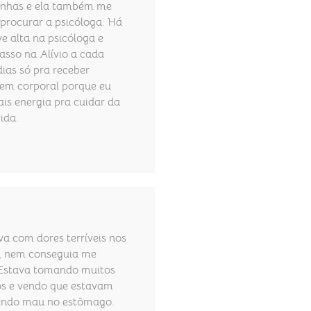
inhas e ela também me
 procurar a psicóloga. Há
ve alta na psicóloga e
asso na Alívio a cada
dias só pra receber
m corporal porque eu
ais energia pra cuidar da
ida.
va com dores terríveis nos
, nem conseguia me
Estava tomando muitos
s e vendo que estavam
endo mau no estômago.