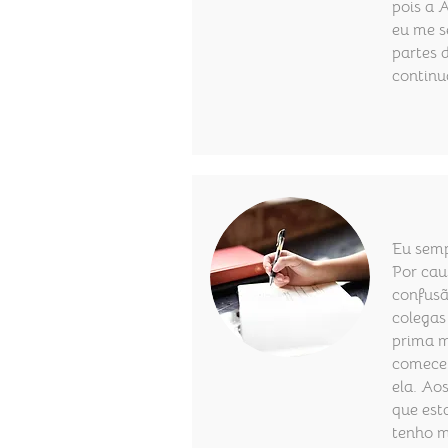
pois a A
eu me s
partes 
continu
Eu semp
Por cau
confusã
colegas
prima m
comecei
ela. Ao
que est
tenho m