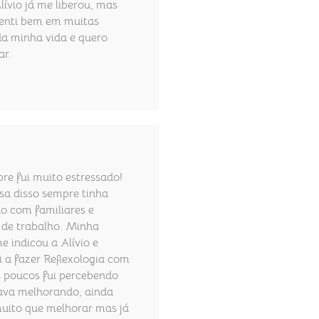
lívio já me liberou, mas
enti bem em muitas
da minha vida e quero
ar.
re fui muito estressado!
sa disso sempre tinha
o com familiares e
 de trabalho. Minha
e indicou a Alívio e
 a fazer Reflexologia com
s poucos fui percebendo
ava melhorando, ainda
uito que melhorar mas já