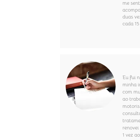
me sent
acompa
duas ve
cada 15 
Eu fui 
minha i
com mui
ao trab
motoris
consulta
tratame
renovei
1 vez a