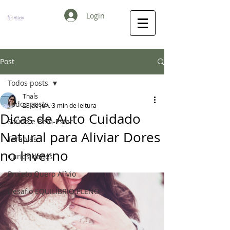
Login
Post
Todos posts
Thaís
Todos posts
23 de jun.
3 min de leitura
Dicas de Auto Cuidado
Saúde e Bem-Estar
Natural para Aliviar Dores
Terapias
no Inverno
Curiosidades
Projeto Quero Alívio
Desafio EQUILÍBRIO PLENO